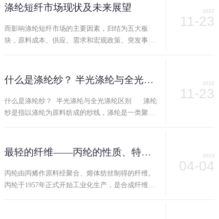
涤纶短纤市场现状及未来展望
2022
11-23
而影响涤纶短纤市场的主要因素，归结为五大板
块，原料成本、供应、需求和宏观政策、突发事件
等等。 一、原料成本方面，短纤原料主要就是
PTA/MEG。 今年PTA走势的影响，今年主要在
PX这边，供应紧张、不断去库，并出现了较为强势
什么是涤纶纱？ 半光涤纶与全光涤纶区别
2022
上涨。主要是出现了几个预期差导致的。一个是新
11-23
增产能的预期落空。今年原本是PX大投产年度，原
什么是涤纶纱？ 半光涤纶与全光涤纶区别 涤纶
本预期有超过1000万吨的产能将要投产，从去年下
纱是指以涤纶为原料纺成的纱线，涤纶是一类聚合
半年开始，市场在原本大投产预期下，大幅看空PX
物经纺丝而制成的纤维。 纯涤纱是用涤纶短纤经
并打压其加工费，但投产预期落空（实际至目前投
纺纱而成，其短纤又有不同的类别，从长度来分有
产了一套90万吨），并导致PX装置在低加工费下减
棉型纤维，长度在37毫米左右，有中长型纤维，长
最轻的纤维——丙纶的性质、特性及用途
2023
产规模达到历史高位。第二个就是成品油需求旺盛
度在51毫米-57毫米，有毛型纤维，长度在75毫
04-04
且紧张局面下调油转化率提升，压制了PX生产。这
米-105毫米。 从粗细来分有细旦纤维，在1.5D左
丙纶由丙烯作原料经聚合、熔体纺丝制得的纤维。
些导致了PX供应紧张，不断去库推高价格，从而带
右，有粗旦纤维在5D左右，也有介于中间的3D左
丙纶于1957年正式开始工业化生产，是合成纤维中
动PTA。而从后期来看之前延后投产的PX装置以及
右，当然还有更细的如1D，甚至是超细纤维如0.1-
的后起之秀。由于丙纶具有生产工艺简单，产品价
PTA四季度亦有多套装置计划投产，市场需重点关
0.5D。 纱很细如在50支60支，最好用细旦纤维纺
廉，强度高，相对密度轻等优点，所以丙纶发展得
注投放执行情况，可能会提前交易扩产预期。 二、
纱，这样容易纺均匀，条干好，毛羽少，如果纤维